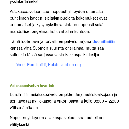
yksinkertaiseksi.
Asiakaspalveluun saat nopeasti yhteyden ottamalla
puhelimen käteen, sieltäkin puolelta kokemukset ovat
erinomaiset ja kysymyksiin vastataan nopeasti sekä
mahdolliset ongelmat hoituvat aina kuntoon.
Tämä luotettava ja turvallinen palvelu tarjoaa
Suomilimiitin
kanssa yhtä Suomen suurinta ensilainaa, mutta saa
kuitenkin tässä sarjassa vasta kakkospalkintosijan.
–
Lähde: Eurolimiitti, Kulutusluottoa.org
Asiakaspalvelun tavoitat:
Eurolimiitin asiakaspalvelu on pidentänyt aukioloaikojaan ja
sen tavoitat nyt jokaisena viikon päivänä kello 08:00 – 22:00
välisenä aikana.
Nopeiten yhteyden asiakaspalveluun saat puhelimen
välityksellä.