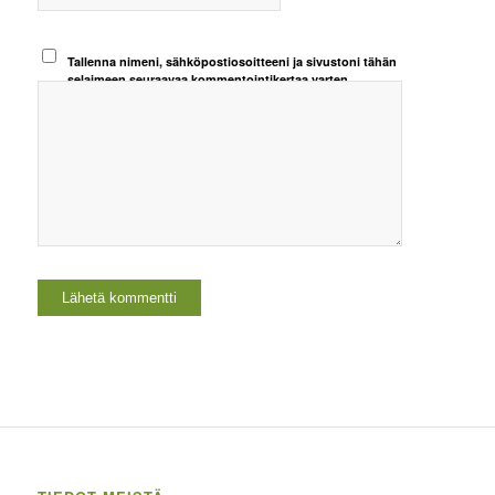
Tallenna nimeni, sähköpostiosoitteeni ja sivustoni tähän
selaimeen seuraavaa kommentointikertaa varten.