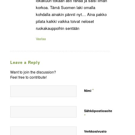
lokakuun tokaan asti rahaa ja saisi ilman
korkoa. Tämä Suomen laki omalla
kohdalla ainakin pännii nyt… Aina pakko
pilata kaikki vaikka toivat neloset
ruokakauppoihin sentään
Vastaa
Leave a Reply
Want to join the discussion?
Feel free to contribute!
*
Nimi
Sähköpostiosoite
*
Verkkosivusto