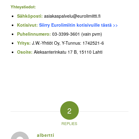
Yhteystiedot:
Sähköposti:
asiakaspalvelu@eurolimiitti.fi
Kotisivut:
Siirry Eurolimiitin kotisivuille tästä >>
Puhelinnumero:
03-3399-3601 (vain pvm)
Yritys:
J.W.-Yhtiöt Oy, Y-Tunnus: 1742521-6
Osoite:
Aleksanterinkatu 17 B, 15110 Lahti
2
REPLIES
albertti