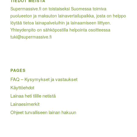
TIEDOT MEISTÄ
Supermassive.fi on toistaiseksi Suomessa toimiva
puolueeton ja maksuton lainavertailupaikka, josta on helppo
löytää tietoa lainapalveluihin ja lainaamiseen liittyen.
Yhteydenpito on sähköpostilla helpointa osoitteessa
tuki@supermassive.fi
PAGES
FAQ – Kysymykset ja vastaukset
Käyttöehdot
Lainaa heti tilille netistä
Lainaesimerkit
Ohjeet turvalliseen lainan hakuun