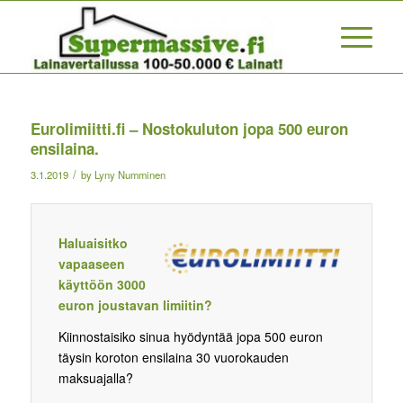
Eurolimiitti.fi – Nostokuluton jopa 500 euron
ensilaina.
/
3.1.2019
by
Lyny Numminen
Haluaisitko
vapaaseen
käyttöön 3000
euron joustavan limiitin?
Kiinnostaisiko sinua hyödyntää jopa 500 euron
täysin koroton ensilaina 30 vuorokauden
maksuajalla?