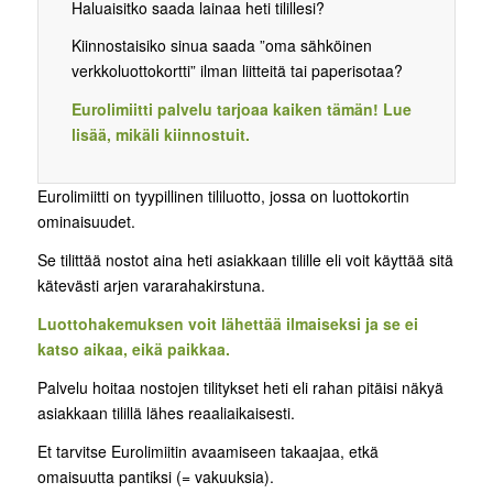
Haluaisitko saada lainaa heti tilillesi?
Kiinnostaisiko sinua saada ”oma sähköinen
verkkoluottokortti” ilman liitteitä tai paperisotaa?
Eurolimiitti palvelu tarjoaa kaiken tämän! Lue
lisää, mikäli kiinnostuit.
Eurolimiitti on tyypillinen tililuotto, jossa on luottokortin
ominaisuudet.
Se tilittää nostot aina heti asiakkaan tilille eli voit käyttää sitä
kätevästi arjen vararahakirstuna.
Luottohakemuksen voit lähettää ilmaiseksi ja se ei
katso aikaa, eikä paikkaa.
Palvelu hoitaa nostojen tilitykset heti eli rahan pitäisi näkyä
asiakkaan tilillä lähes reaaliaikaisesti.
Et tarvitse Eurolimiitin avaamiseen takaajaa, etkä
omaisuutta pantiksi (= vakuuksia).