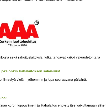
keja sekä rahoituslaitoksia, jotka tarjoavat kaikki vakuudetonta ja
, joka onkin Rahalaitoksen salaisuus!
 voi ilmestyä vielä myöhemmin ja jopa seuraavana päivänä.
aina:
ainan koron loppuviimein ja Rahalaitos ei pysty itse vaikuttamaan siihen