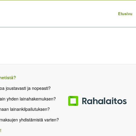
Etusivu
netistä?
oa joustavasti ja nopeasti?
 vain yhden lainahakemuksen?
onaan lainankilpailutuksen?
osamaksujen yhdistämistä varten?
!