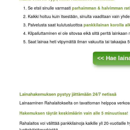
Se etsii sinulle varmasti
parhaimman & halvimman rat
Kaikki hoituu kuin itsestään, sinulta vaaditaan vain y
Palvelusta saat kulutusluottoa
pankkilainan korolla al
Kilpailuttaminen ei ole sitovaa eikä siitä peritä lainkaan
Saat lainaa heti viipymättä ilman vakuutta tai takaajaa
<< Hae lain
Lainahakemuksen pystyy jättämään 24/7 netissä
Lainaaminen Rahalaitokselta on tavattoman helppoa verkos
Hakemuksen täytät keskimäärin vain alle 5 minuutissa!
Rahalaitos voi välittää pankkilainoja kaikille yli 20-vuotiaille h
luottohäiriömerkintää.