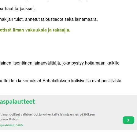
 parhaat tarjoukset.
hakijan tulot, annetut taloustiedot sekä lainamäärä.
tistä ilman vakuuksia ja takaajia.
nen itsenäinen lainanvälittäjä, joka pystyy hoitamaan kaikille
tteiden kokemukset Rahalaitoksen kotisivuilla ovat positiivista