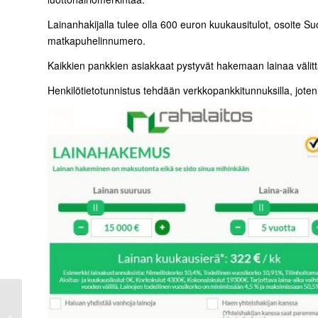
Lainanhakijalla tulee olla 600 euron kuukausitulot, osoite S
matkapuhelinnumero.
Kaikkien pankkien asiakkaat pystyvät hakemaan lainaa välittä
Henkilötietotunnistus tehdään verkkopankkitunnuksilla, joten
Pikavippi heti tilille 24h