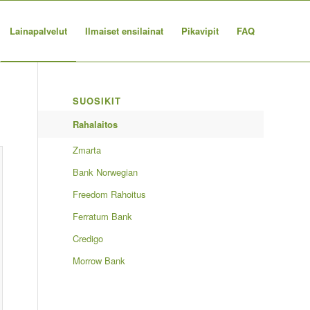
Lainapalvelut
Ilmaiset ensilainat
Pikavipit
FAQ
SUOSIKIT
Rahalaitos
Zmarta
Bank Norwegian
Freedom Rahoitus
Ferratum Bank
Credigo
Morrow Bank