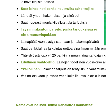
lainavälittäjistä netissä
Saat lainaa heti pankeilta / muilta rahoittajilta
Lähetät yhden hakemuksen ja siinä se!
Saat nopeasti monia kilpailutettuja tarjouksia
Täysin maksuton palvelu, jonka tarjouksissa ei
ole sitoutumispakkoa
Lainapäätöksen pystyy saamaan jo hakemispäivänä
Saat pankkilainaa ja kulutusluottoa aina ilman mitään om
Yhteistyössä jopa yli 20 pankin ja muun lainantarjoajan 
Edullinen vaihtoehto:
Lainojen todellinen vuosikorko a
Yksilöllinen:
Jokainen tarjous on tehty sinun vaatimuksi
Voit milloin vaan ja missä vaan kokeilla, minkälaisia lainat
Nämä ovat ne syyt, miksi Rahalaitos kannattaa: