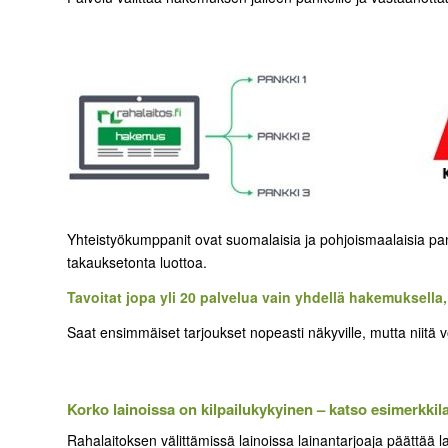
Yhteistyökumppanit ovat suomalaisia ja pohjoismaalaisia pank
takauksetonta luottoa.
Tavoitat jopa yli 20 palvelua vain yhdellä hakemuksella
Saat ensimmäiset tarjoukset nopeasti näkyville, mutta niitä
Korko lainoissa on kilpailukykyinen – katso esimerkkil
Rahalaitoksen välittämissä lainoissa lainantarjoaja päättää l