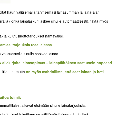
itat haun valitsemalla tarvitsemasi lainasumman ja laina-ajan.
ällä (jonka lainalaskuri laskee sinulle automaattisesti), täytä myös
- ja kulutusluottotarjoukset nähtäväksi.
aamiasi tarjouksia reaaliajassa.
voi suositella sinulle sopivaa lainaa.
& allekirjoita lainasopimus – lainapäätöksen saat usein nopeasti.
ilillenne, mutta
on myös mahdollista, että saat lainan jo heti
itos toimii:
attilaiset alkavat etsimään sinulle lainatarjouksia.
 tarjoukset toimittaen ne välittömästi sinun nähtäväksi.