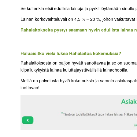
Se kuitenkin etsii edullisia lainoja ja pyrkii löytämään sinulle
Lainan korkovaihteluväli on 4,5 % – 20 %, johon vaikuttavat 
Rahalaitokselta pystyt saamaan hyvin edullista lainaa ne
Haluaisitko vielä lukea Rahalaitos kokemuksia?
Rahalaitoksesta on paljon hyvää sanottavaa ja se on suomalai
kilpailukykyistä lainaa kuluttajaystävällisillä lainaehdoilla.
Meillä on palvelusta hyviä kokemuksia ja samoin asiakaspalau
luettavaa!