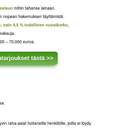
kaisun
mihin tahansa lainaan.
hden nopean hakemuksen täyttämistä.
k. vain 4,5 % todellinen vuosikorko
.
 maksuja.
 500 – 70.000 euroa.
atarjoukset tästä >>
sa.
yvin raha-asiat hoitaneille henkilöille, joilta ei löydy