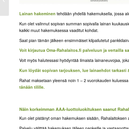
Lainan hakeminen
tehdään yhdellä hakemuksella, jossa alo
Kun olet valinnut sopivan summan sopivalla lainan kuukausier
kaikki muut hakemuksessa vaaditut kohdat.
Saat pian tämän jälkeen ensimmäiset kilpailutetut pankkilaina
Voit kirjautua Oma-Rahalaitos.fi palveluun ja vertailla s
Voit myös halutessasi hyödyntää ilmaista lainaneuvojaa, joka 
Kun löydät sopivan tarjouksen, lue lainaehdot tarkasti 
Rahat maksetaan yleensä noin 1 – 2 vuorokauden kuluessa t
tänään tilille.
Näin korkeimman AAA-luottoluokituksen saanut Rahala
Kun olet pistänyt oman hakemuksen sisään, Rahalaitoksen amm
Palvelu välittää hakemuksen jälleen pankeille ja vastaanottaa