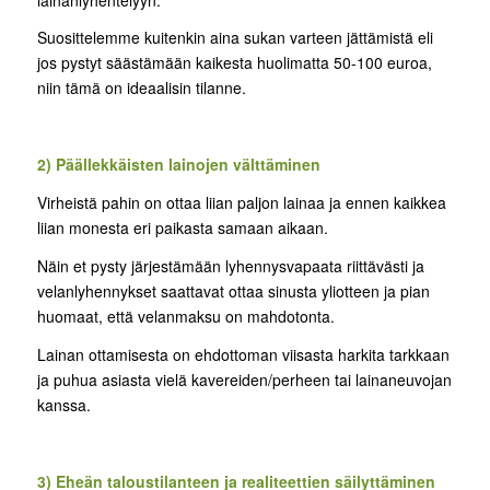
Suosittelemme kuitenkin aina sukan varteen jättämistä eli
jos pystyt säästämään kaikesta huolimatta 50-100 euroa,
niin tämä on ideaalisin tilanne.
2) Päällekkäisten lainojen välttäminen
Virheistä pahin on ottaa liian paljon lainaa ja ennen kaikkea
liian monesta eri paikasta samaan aikaan.
Näin et pysty järjestämään lyhennysvapaata riittävästi ja
velanlyhennykset saattavat ottaa sinusta yliotteen ja pian
huomaat, että velanmaksu on mahdotonta.
Lainan ottamisesta on ehdottoman viisasta harkita tarkkaan
ja puhua asiasta vielä kavereiden/perheen tai lainaneuvojan
kanssa.
3) Eheän taloustilanteen ja realiteettien säilyttäminen