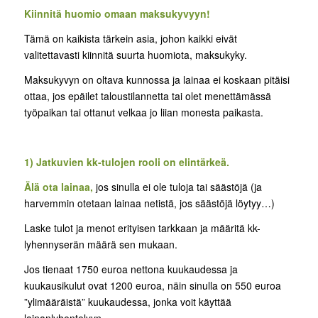
Kiinnitä huomio omaan maksukyvyyn!
Tämä on kaikista tärkein asia, johon kaikki eivät
valitettavasti kiinnitä suurta huomiota, maksukyky.
Maksukyvyn on oltava kunnossa ja lainaa ei koskaan pitäisi
ottaa, jos epäilet taloustilannetta tai olet menettämässä
työpaikan tai ottanut velkaa jo liian monesta paikasta.
1) Jatkuvien kk-tulojen rooli on elintärkeä.
Älä ota lainaa,
jos sinulla ei ole tuloja tai säästöjä (ja
harvemmin otetaan lainaa netistä, jos säästöjä löytyy…)
Laske tulot ja menot erityisen tarkkaan ja määritä kk-
lyhennyserän määrä sen mukaan.
Jos tienaat 1750 euroa nettona kuukaudessa ja
kuukausikulut ovat 1200 euroa, näin sinulla on 550 euroa
”ylimääräistä” kuukaudessa, jonka voit käyttää
lainanlyhentelyyn.