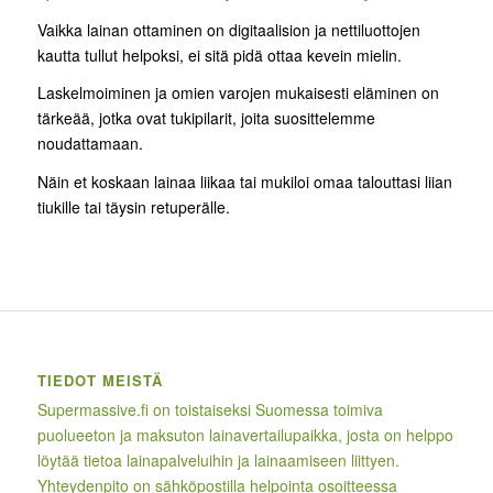
Vaikka lainan ottaminen on digitaalision ja nettiluottojen
kautta tullut helpoksi, ei sitä pidä ottaa kevein mielin.
Laskelmoiminen ja omien varojen mukaisesti eläminen on
tärkeää, jotka ovat tukipilarit, joita suosittelemme
noudattamaan.
Näin et koskaan lainaa liikaa tai mukiloi omaa talouttasi liian
tiukille tai täysin retuperälle.
TIEDOT MEISTÄ
Supermassive.fi on toistaiseksi Suomessa toimiva
puolueeton ja maksuton lainavertailupaikka, josta on helppo
löytää tietoa lainapalveluihin ja lainaamiseen liittyen.
Yhteydenpito on sähköpostilla helpointa osoitteessa