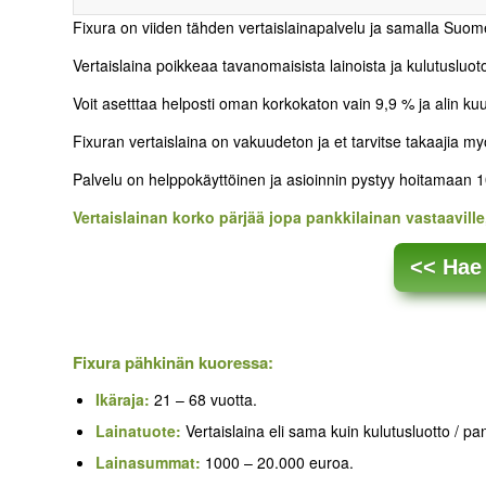
Fixura on viiden tähden vertaislainapalvelu ja samalla Suom
Vertaislaina poikkeaa tavanomaisista lainoista ja kulutusluotois
Voit asetttaa helposti oman korkokaton vain 9,9 % ja alin k
Fixuran vertaislaina on vakuudeton ja et tarvitse takaajia 
Palvelu on helppokäyttöinen ja asioinnin pystyy hoitamaan 10
Vertaislainan korko pärjää jopa pankkilainan vastaaville
<< Hae 
Fixura pähkinän kuoressa:
Ikäraja:
21 – 68 vuotta.
Lainatuote:
Vertaislaina eli sama kuin kulutusluotto / pan
Lainasummat:
1000 – 20.000 euroa.