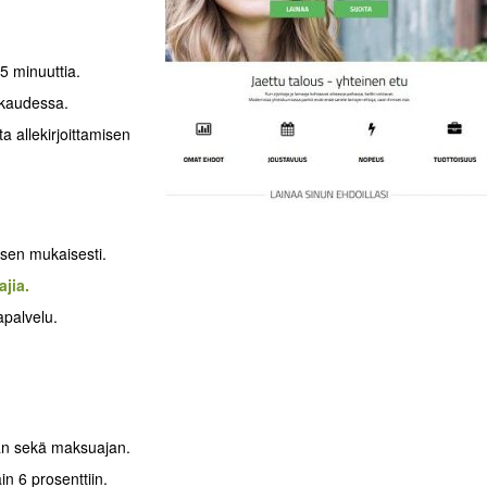
5 minuuttia.
okaudessa.
 allekirjoittamisen
ksen mukaisesti.
jia.
apalvelu.
man sekä maksuajan.
n 6 prosenttiin.