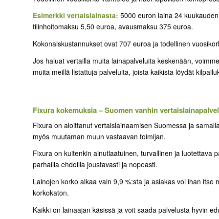
Esimerkki vertaislainasta:
5000 euron laina 24 kuukauden 
tilinhoitomaksu 5,50 euroa, avausmaksu 375 euroa.
Kokonaiskustannukset ovat 707 euroa ja todellinen vuosiko
Jos haluat vertailla muita lainapalveluita keskenään, voimme 
muita meillä listattuja palveluita, joista kaikista löydät kilpail
Fixura kokemuksia – Suomen vanhin vertaislainapalvel
Fixura on aloittanut vertaislainaamisen Suomessa ja samalla
myös muutaman muun vastaavan toimijan.
Fixura on kuitenkin ainutlaatuinen, turvallinen ja luotettava p
parhailla ehdoilla joustavasti ja nopeasti.
Lainojen korko alkaa vain 9,9 %:sta ja asiakas voi ihan itse m
korkokaton.
Kaikki on lainaajan käsissä ja voit saada palvelusta hyvin edu