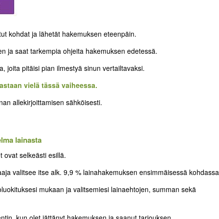
itut kohdat ja lähetät hakemuksen eteenpäin.
een ja saat tarkempia ohjeita hakemuksen edetessä.
joita pitäisi pian ilmestyä sinun vertailtavaksi.
vastaan vielä tässä vaiheessa.
inan allekirjoittamisen sähköisesti.
elma lainasta
ovat selkeästi esillä.
lainaaja valitsee itse alk. 9,9 % lainahakemuksen ensimmäisessä kohdassa
toluokituksesi mukaan ja valitsemiesi lainaehtojen, summan sekä
entin, kun olet jättänyt hakemuksen ja saanut tarjouksen.