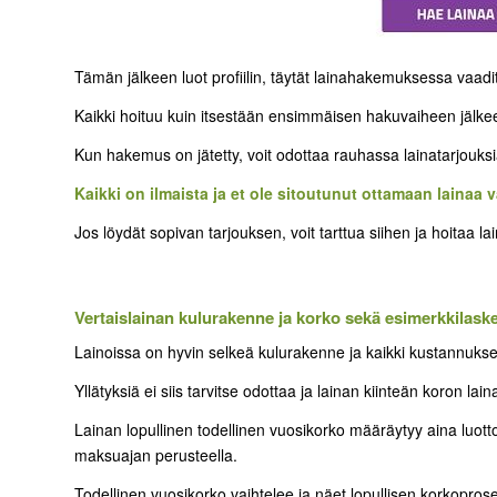
Tämän jälkeen luot profiilin, täytät lainahakemuksessa vaad
Kaikki hoituu kuin itsestään ensimmäisen hakuvaiheen jälk
Kun hakemus on jätetty, voit odottaa rauhassa lainatarjouksia, 
Kaikki on ilmaista ja et ole sitoutunut ottamaan lainaa 
Jos löydät sopivan tarjouksen, voit tarttua siihen ja hoitaa la
Vertaislainan kulurakenne ja korko sekä esimerkkilask
Lainoissa on hyvin selkeä kulurakenne ja kaikki kustannukset 
Yllätyksiä ei siis tarvitse odottaa ja lainan kiinteän koron 
Lainan lopullinen todellinen vuosikorko määräytyy aina luot
maksuajan perusteella.
Todellinen vuosikorko vaihtelee ja näet lopullisen korkopros