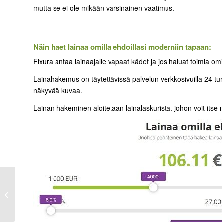
mutta se ei ole mikään varsinainen vaatimus.
Näin haet lainaa omilla ehdoillasi moderniin tapaan:
Fixura antaa lainaajalle vapaat kädet ja jos haluat toimia om
Lainahakemus on täytettävissä palvelun verkkosivuilla 24 tu
näkyvää kuvaa.
Lainan hakeminen aloitetaan lainalaskurista, johon voit its
Avida Finance