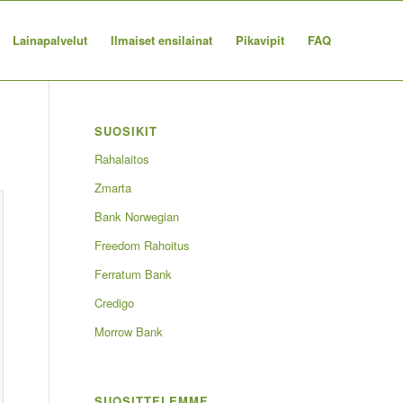
Lainapalvelut
Ilmaiset ensilainat
Pikavipit
FAQ
SUOSIKIT
Rahalaitos
Zmarta
Bank Norwegian
Freedom Rahoitus
Ferratum Bank
Credigo
Morrow Bank
SUOSITTELEMME