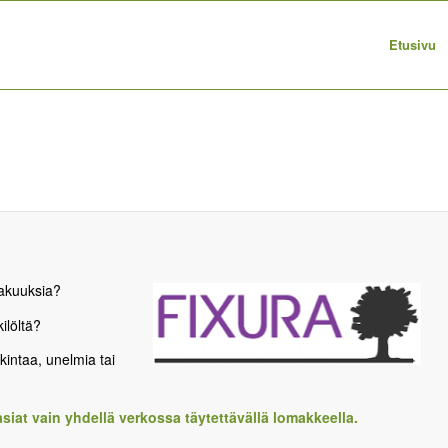
Etusivu
vakuuksia?
kilöltä?
kintaa, unelmia tai
asiat vain yhdellä verkossa täytettävällä lomakkeella.