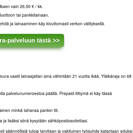
kaen vain 26,50 € / kk.
luottoon tai pankkilainaan.
 tehdä ja lainaaminen käy kivuttomasti verkon välityksellä.
ura-palveluun tästä >>
ixura vaatii lainaajaltan aina vähintään 21 vuotta ikää. Yläikäraja on 68
 olla palvelunumeroestoa päällä. Prepaid-liittymä ei käy tässä
inen minkä tahansa pankin tili.
a lisäksi siinä kysytään sähköpostiosoitettasi.
 säännöllisiä tuloja tarvitaan ja vakituinen työsuhde katsotaan eduksi