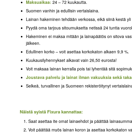
Maksuaikaa:
24 – 72 kuukautta.
Suomen vanhin ja edullisin vertaislaina.
Lainan hakeminen tehdään verkossa, eikä siinä kestä yli 
Pyydä oma tarjous sitoumuksetta netissä 24 tuntia vuor
Hakeminen ei maksa mitään ja lainapäätös on sitova vasta
jälkeen.
Edullinen korko – voit asettaa korkokaton alkaen 9,9 %.
Kuukausilyhennykset alkavat vain 26,50 eurosta!
Voit maksaa lainan kerralla pois tai lyhentää sitä sopimu
Joustava palvelu ja lainat ilman vakuuksia sekä takaa
Selkeä, turvallinen ja Suomeen rekisteröitynyt vertaislain
Näistä syistä Fixura kannattaa:
Saat asettaa ite omat lainaehdot ja päättää lainasum
Voit päättää myös lainan koron ja asettaa korkokaton vai