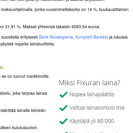
maksuohjelmalla, jonka vuosinimelliskorko on 14 %, kuukausittainen
rko 31,91 %. Maksat yhteensä takaisin 6093,54 euroa.
suositella erityisesti
Bank Norwegiania
,
Komplett Bankkia
ja lukuisia
ukykyisiä nopeita lainatuotteita.
u.
 se on tuonut markkinoille
alvelu, joka tarjoaa lainaa
äärittää lainalle kiinteän
llisen kulutusluoton.