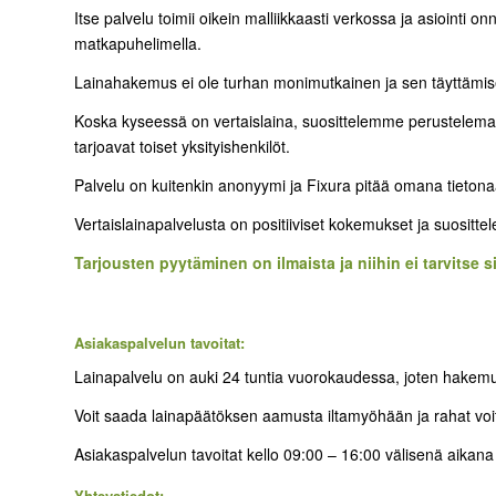
Itse palvelu toimii oikein malliikkaasti verkossa ja asiointi on
matkapuhelimella.
Lainahakemus ei ole turhan monimutkainen ja sen täyttämise
Koska kyseessä on vertaislaina, suosittelemme perustelemaan t
tarjoavat toiset yksityishenkilöt.
Palvelu on kuitenkin anonyymi ja Fixura pitää omana tietonaa
Vertaislainapalvelusta on positiiviset kokemukset ja suositte
Tarjousten pyytäminen on ilmaista ja niihin ei tarvitse s
Asiakaspalvelun tavoitat:
Lainapalvelu on auki 24 tuntia vuorokaudessa, joten hakemu
Voit saada lainapäätöksen aamusta iltamyöhään ja rahat voit
Asiakaspalvelun tavoitat kello 09:00 – 16:00 välisenä aikana j
Yhteystiedot: