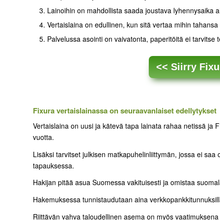
Lainoihin on mahdollista saada joustava lyhennysaika al
Vertaislaina on edullinen, kun sitä vertaa mihin tahansa 
Palvelussa asointi on vaivatonta, paperitöitä ei tarvitse
<< Siirry Fix
Fixura vertaislainassa on seuraavanlaiset edellytykset
Vertaislaina on uusi ja kätevä tapa lainata rahaa netissä ja F
vuotta.
Lisäksi tarvitset julkisen matkapuhelinliittymän, jossa ei saa
tapauksessa.
Hakijan pitää asua Suomessa vakituisesti ja omistaa suomala
Hakemuksessa tunnistaudutaan aina verkkopankkitunnuksilla j
Riittävän vahva taloudellinen asema on myös vaatimuksena eli