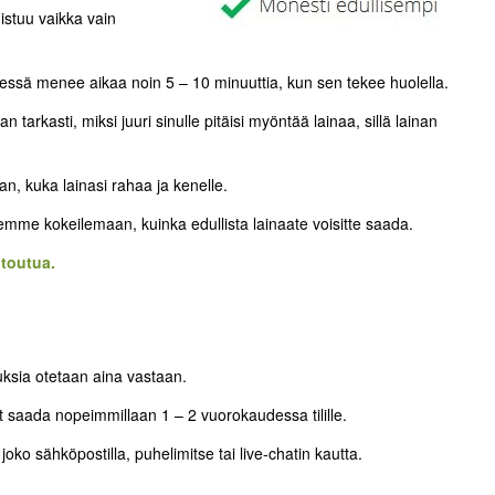
nistuu vaikka vain
ssä menee aikaa noin 5 – 10 minuuttia, kun sen tekee huolella.
arkasti, miksi juuri sinulle pitäisi myöntää lainaa, sillä lainan
n, kuka lainasi rahaa ja kenelle.
lemme kokeilemaan, kuinka edullista lainaate voisitte saada.
itoutua.
ksia otetaan aina vastaan.
 saada nopeimmillaan 1 – 2 vuorokaudessa tilille.
oko sähköpostilla, puhelimitse tai live-chatin kautta.