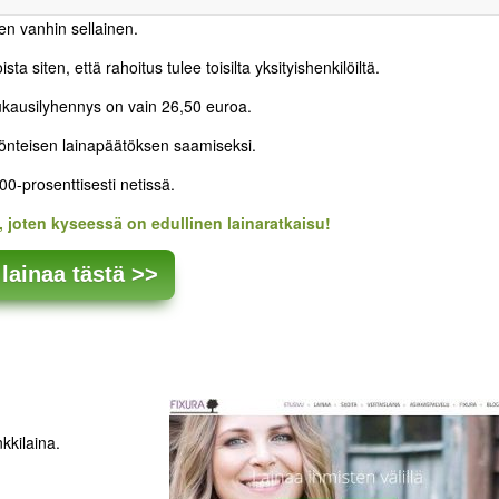
en vanhin sellainen.
ta siten, että rahoitus tulee toisilta yksityishenkilöiltä.
uukausilyhennys on vain 26,50 euroa.
myönteisen lainapäätöksen saamiseksi.
0-prosenttisesti netissä.
, joten kyseessä on edullinen lainaratkaisu!
lainaa tästä >>
kkilaina.